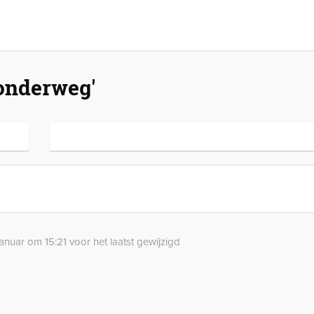
'onderweg'
anuar om 15:21 voor het laatst gewijzigd