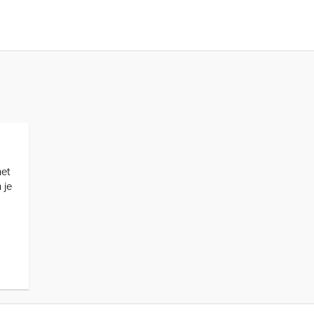
het
 je